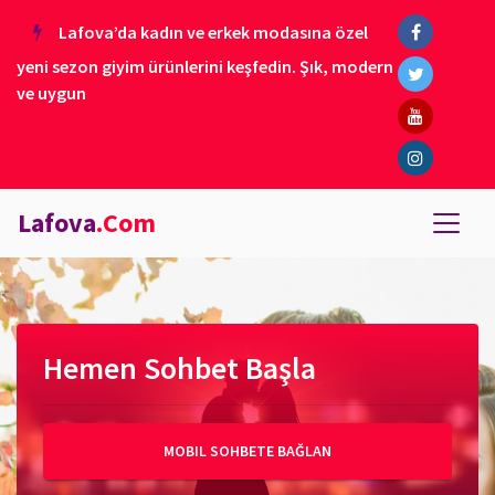
Lafova’da kadın ve erkek modasına özel
yeni sezon giyim ürünlerini keşfedin. Şık, modern
ve uygun
Lafova
.Com
Hemen Sohbet Başla
MOBIL SOHBETE BAĞLAN