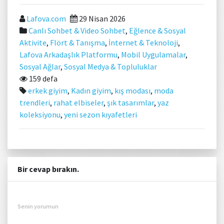
Lafova.com
29 Nisan 2026
Canlı Sohbet & Video Sohbet
,
Eğlence & Sosyal
Aktivite
,
Flört & Tanışma
,
İnternet & Teknoloji
,
Lafova Arkadaşlık Platformu
,
Mobil Uygulamalar
,
Sosyal Ağlar
,
Sosyal Medya & Topluluklar
159 defa
erkek giyim
,
Kadın giyim
,
kış modası
,
moda
trendleri
,
rahat elbiseler
,
şık tasarımlar
,
yaz
koleksiyonu
,
yeni sezon kıyafetleri
Bir cevap bırakın.
Senin yorumun