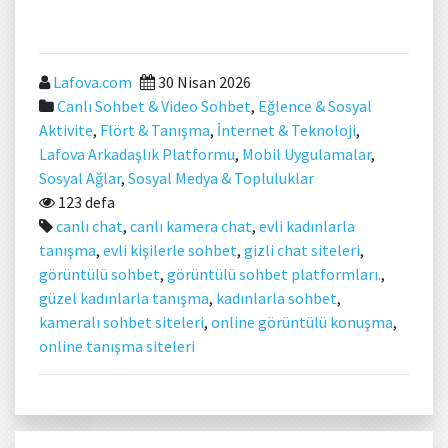
Lafova.com
30 Nisan 2026
Canlı Sohbet & Video Sohbet
,
Eğlence & Sosyal
Aktivite
,
Flört & Tanışma
,
İnternet & Teknoloji
,
Lafova Arkadaşlık Platformu
,
Mobil Uygulamalar
,
Sosyal Ağlar
,
Sosyal Medya & Topluluklar
123 defa
canlı chat
,
canlı kamera chat
,
evli kadınlarla
tanışma
,
evli kişilerle sohbet
,
gizli chat siteleri
,
görüntülü sohbet
,
görüntülü sohbet platformları.
,
güzel kadınlarla tanışma
,
kadınlarla sohbet
,
kameralı sohbet siteleri
,
online görüntülü konuşma
,
online tanışma siteleri