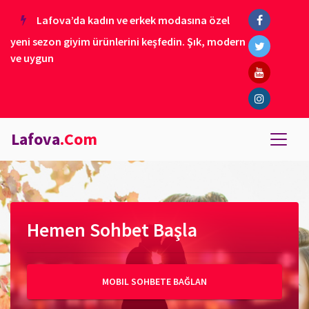
Lafova’da kadın ve erkek modasına özel
yeni sezon giyim ürünlerini keşfedin. Şık, modern
ve uygun
Lafova
.Com
Hemen Sohbet Başla
MOBIL SOHBETE BAĞLAN