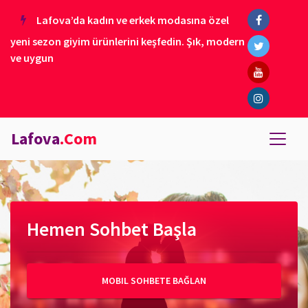
Lafova’da kadın ve erkek modasına özel
yeni sezon giyim ürünlerini keşfedin. Şık, modern
ve uygun
Lafova
.Com
Hemen Sohbet Başla
MOBIL SOHBETE BAĞLAN