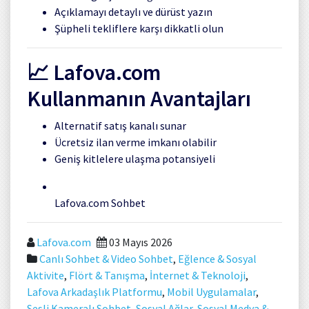
Açıklamayı detaylı ve dürüst yazın
Şüpheli tekliflere karşı dikkatli olun
📈 Lafova.com
Kullanmanın Avantajları
Alternatif satış kanalı sunar
Ücretsiz ilan verme imkanı olabilir
Geniş kitlelere ulaşma potansiyeli
Lafova.com Sohbet
Lafova.com
03 Mayıs 2026
Canlı Sohbet & Video Sohbet
,
Eğlence & Sosyal
Aktivite
,
Flört & Tanışma
,
İnternet & Teknoloji
,
Lafova Arkadaşlık Platformu
,
Mobil Uygulamalar
,
Sesli Kameralı Sohbet
,
Sosyal Ağlar
,
Sosyal Medya &