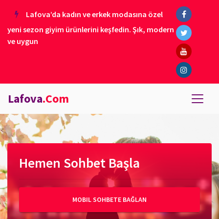
Lafova’da kadın ve erkek modasına özel
yeni sezon giyim ürünlerini keşfedin. Şık, modern
ve uygun
Lafova
.Com
Hemen Sohbet Başla
MOBIL SOHBETE BAĞLAN