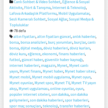
Canlı Sohbet & Video Sohbet
,
Eğlence & Sosyal
Aktivite
,
Flört & Tanışma
,
İnternet & Teknoloji
,
Lafova Arkadaşlık Platformu
,
Mobil Uygulamalar
,
Sesli Kameralı Sohbet
,
Sosyal Ağlar
,
Sosyal Medya &
Topluluklar
78 defa
altın fiyatları
,
altın fiyatları güncel
,
anlık haberler
,
borsa
,
borsa analizleri
,
burç yorumları
,
burçlar
,
canlı
borsa
,
dijital medya
,
döviz haberleri
,
döviz kurları
,
döviz kuru
,
eğlence
,
ekonomi
,
finans haberleri
,
futbol
,
güncel haber
,
güvenilir haber kaynağı
,
internet haberleri
,
magazin
,
Mynet
,
Mynet canlı
yayın
,
Mynet finans
,
Mynet haber
,
Mynet haber sitesi
,
Mynet mobil
,
Mynet mobil uygulama
,
Mynet oyun
,
Mynet oyunlar
,
Mynet spor
,
Mynet TV
,
Mynet TV yayın
akışı
,
Mynet uygulaması
,
online oyunlar
,
oyun
,
popüler internet siteleri
,
son dakika
,
son dakika
gelişmeleri
,
son dakika haberleri
,
spor haberleri
,
spor maç sonuçları
,
teknoloji
,
transfer haberleri
,