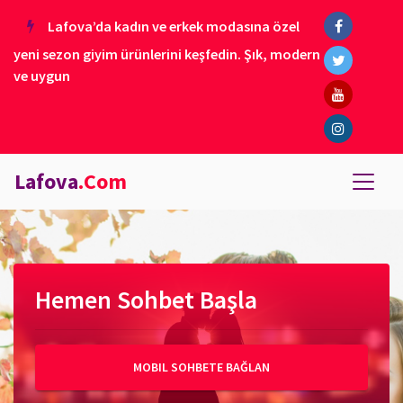
Lafova’da kadın ve erkek modasına özel
yeni sezon giyim ürünlerini keşfedin. Şık, modern
ve uygun
Lafova
.Com
Hemen Sohbet Başla
MOBIL SOHBETE BAĞLAN