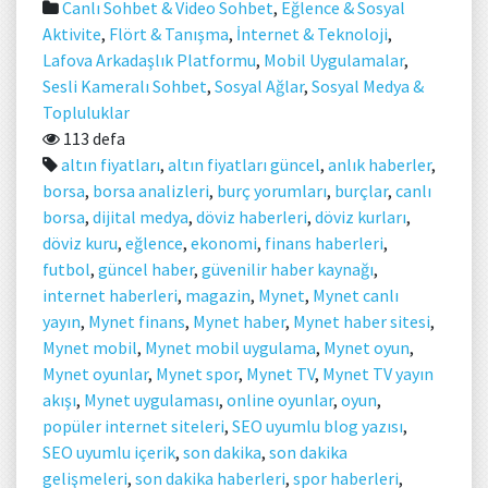
Canlı Sohbet & Video Sohbet
,
Eğlence & Sosyal
Aktivite
,
Flört & Tanışma
,
İnternet & Teknoloji
,
Lafova Arkadaşlık Platformu
,
Mobil Uygulamalar
,
Sesli Kameralı Sohbet
,
Sosyal Ağlar
,
Sosyal Medya &
Topluluklar
113 defa
altın fiyatları
,
altın fiyatları güncel
,
anlık haberler
,
borsa
,
borsa analizleri
,
burç yorumları
,
burçlar
,
canlı
borsa
,
dijital medya
,
döviz haberleri
,
döviz kurları
,
döviz kuru
,
eğlence
,
ekonomi
,
finans haberleri
,
futbol
,
güncel haber
,
güvenilir haber kaynağı
,
internet haberleri
,
magazin
,
Mynet
,
Mynet canlı
yayın
,
Mynet finans
,
Mynet haber
,
Mynet haber sitesi
,
Mynet mobil
,
Mynet mobil uygulama
,
Mynet oyun
,
Mynet oyunlar
,
Mynet spor
,
Mynet TV
,
Mynet TV yayın
akışı
,
Mynet uygulaması
,
online oyunlar
,
oyun
,
popüler internet siteleri
,
SEO uyumlu blog yazısı
,
SEO uyumlu içerik
,
son dakika
,
son dakika
gelişmeleri
,
son dakika haberleri
,
spor haberleri
,