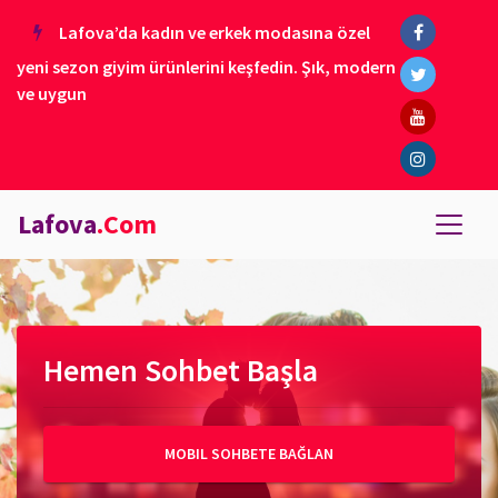
Lafova’da kadın ve erkek modasına özel
yeni sezon giyim ürünlerini keşfedin. Şık, modern
ve uygun
Lafova
.Com
Hemen Sohbet Başla
MOBIL SOHBETE BAĞLAN