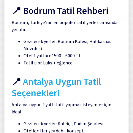
📍
Bodrum
Tatil Rehberi
Bodrum, Türkiye’nin en popüler tatil yerleri arasında
yer alır.
Gezilecek yerler:
Bodrum Kalesi
,
Halikarnas
Mozolesi
Otel fiyatları: 1500 – 6000 TL
Tatil tipi: Lüks + eğlence
📍
Antalya
Uygun Tatil
Seçenekleri
Antalya, uygun fiyatlı tatil yapmak isteyenler için
ideal.
Gezilecek yerler:
Kaleiçi
,
Düden Şelalesi
Oteller: Her şey dahil konsept