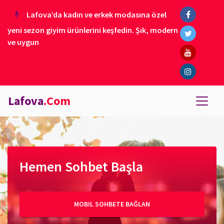
Lafova’da kadın ve erkek modasına özel
yeni sezon giyim ürünlerini keşfedin. Şık, modern
ve uygun
Lafova
.Com
Hemen Sohbet Başla
MOBIL SOHBETE BAĞLAN