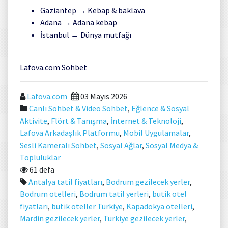
Gaziantep
→ Kebap & baklava
Adana
→ Adana kebap
İstanbul
→ Dünya mutfağı
Lafova.com Sohbet
Lafova.com
03 Mayıs 2026
Canlı Sohbet & Video Sohbet
,
Eğlence & Sosyal
Aktivite
,
Flört & Tanışma
,
İnternet & Teknoloji
,
Lafova Arkadaşlık Platformu
,
Mobil Uygulamalar
,
Sesli Kameralı Sohbet
,
Sosyal Ağlar
,
Sosyal Medya &
Topluluklar
61 defa
Antalya tatil fiyatları
,
Bodrum gezilecek yerler
,
Bodrum otelleri
,
Bodrum tatil yerleri
,
butik otel
fiyatları
,
butik oteller Türkiye
,
Kapadokya otelleri
,
Mardin gezilecek yerler
,
Türkiye gezilecek yerler
,