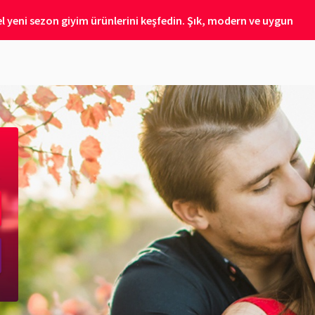
 yeni sezon giyim ürünlerini keşfedin. Şık, modern ve uygun