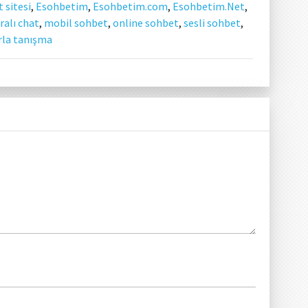
 sitesi
,
Esohbetim
,
Esohbetim.com
,
Esohbetim.Net
,
alı chat
,
mobil sohbet
,
online sohbet
,
sesli sohbet
,
rla tanışma