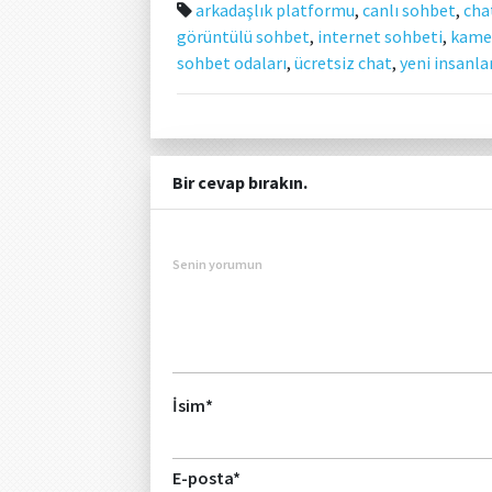
arkadaşlık platformu
,
canlı sohbet
,
chat
görüntülü sohbet
,
internet sohbeti
,
kamer
sohbet odaları
,
ücretsiz chat
,
yeni insanla
Bir cevap bırakın.
Senin yorumun
İsim
*
E-posta
*