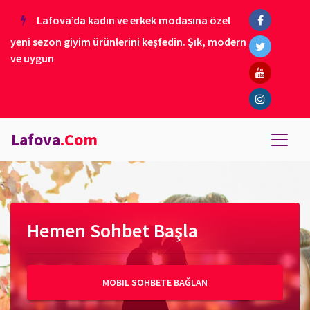
Lafova’da kadın ve erkek modasına özel
yeni sezon giyim ürünlerini keşfedin. Şık, modern
ve uygun
Lafova
.Com
Hemen Sohbet Başla
MOBIL SOHBETE BAĞLAN