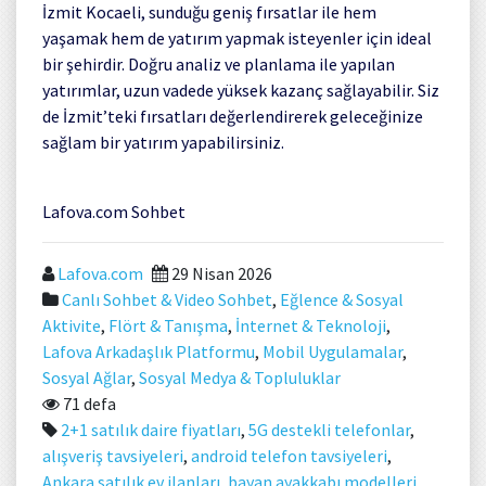
İzmit Kocaeli, sunduğu geniş fırsatlar ile hem
yaşamak hem de yatırım yapmak isteyenler için ideal
bir şehirdir. Doğru analiz ve planlama ile yapılan
yatırımlar, uzun vadede yüksek kazanç sağlayabilir. Siz
de İzmit’teki fırsatları değerlendirerek geleceğinize
sağlam bir yatırım yapabilirsiniz.
Lafova.com Sohbet
Lafova.com
29 Nisan 2026
Canlı Sohbet & Video Sohbet
,
Eğlence & Sosyal
Aktivite
,
Flört & Tanışma
,
İnternet & Teknoloji
,
Lafova Arkadaşlık Platformu
,
Mobil Uygulamalar
,
Sosyal Ağlar
,
Sosyal Medya & Topluluklar
71 defa
2+1 satılık daire fiyatları
,
5G destekli telefonlar
,
alışveriş tavsiyeleri
,
android telefon tavsiyeleri
,
Ankara satılık ev ilanları
,
bayan ayakkabı modelleri
,