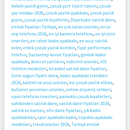
bebek yazlık giyim
,
çocuk şort tişört takımı
,
çocuk
yaz modası 2026
,
çocuk yazlık ayakkabı
,
çocuk yazlık
giyim
,
çocuk yazlık kıyafetler
,
Diyarbakır satılık daire
,
emlak fiyatları Türkiye
,
en çok satan ürünler
,
en iyi
cep telefonu 2026
,
en iyi kamera telefonu
,
en iyi ürün
önerileri
,
en rahat kadın ayakkabı
,
en ucuz satılık
evler
,
erkek çocuk yazlık kombin
,
fiyat performans
telefon
,
Gaziantep konut fiyatları
,
günlük kadın
ayakkabı
,
ikinci el satılık ev
,
indirimli ürünler
,
iOS
telefon modelleri
,
İstanbul satılık daire fiyatları
,
İzmir uygun fiyatlı daire
,
kadın ayakkabı trendleri
2026
,
kaliteli ve ucuz ürünler
,
kız çocuk yazlık elbise
,
kullanıcı yorumları ürünler
,
online alışveriş rehberi
,
oyun telefonu önerileri
,
pamuklu çocuk kıyafetleri
,
sahibinden satılık daire
,
satılık daire fiyatları 2026
,
satılık ev ilanları
,
sıfır daire fiyatları
,
şık kadın
ayakkabıları
,
spor ayakkabı kadın
,
topuklu ayakkabı
modelleri
,
trend ürünler 2026
,
Türkiye emlak