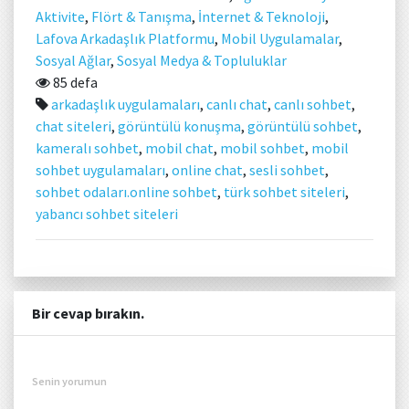
Aktivite
,
Flört & Tanışma
,
İnternet & Teknoloji
,
Lafova Arkadaşlık Platformu
,
Mobil Uygulamalar
,
Sosyal Ağlar
,
Sosyal Medya & Topluluklar
85 defa
arkadaşlık uygulamaları
,
canlı chat
,
canlı sohbet
,
chat siteleri
,
görüntülü konuşma
,
görüntülü sohbet
,
kameralı sohbet
,
mobil chat
,
mobil sohbet
,
mobil
sohbet uygulamaları
,
online chat
,
sesli sohbet
,
sohbet odaları.online sohbet
,
türk sohbet siteleri
,
yabancı sohbet siteleri
Bir cevap bırakın.
Senin yorumun