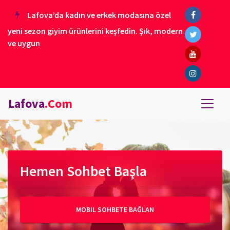
Lafova’da kadın ve erkek modasına özel
yeni sezon giyim ürünlerini keşfedin. Şık, modern
ve uygun
Lafova
.Com
Hemen Sohbet Başla
MOBIL SOHBETE BAĞLAN